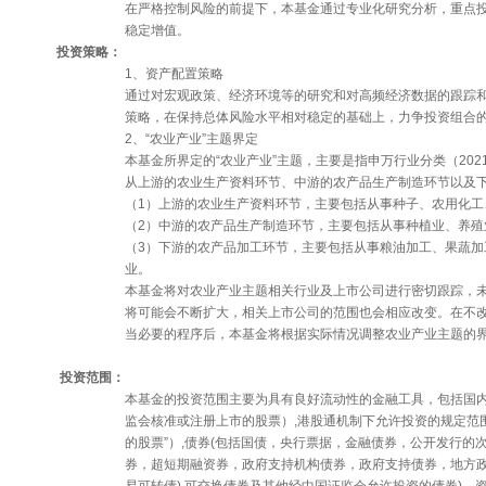
在严格控制风险的前提下，本基金通过专业化研究分析，重点
稳定增值。
投资策略：
1、资产配置策略
通过对宏观政策、经济环境等的研究和对高频经济数据的跟踪
策略，在保持总体风险水平相对稳定的基础上，力争投资组合
2、“农业产业”主题界定
本基金所界定的“农业产业”主题，主要是指申万行业分类（20
从上游的农业生产资料环节、中游的农产品生产制造环节以及
（1）上游的农业生产资料环节，主要包括从事种子、农用化
（2）中游的农产品生产制造环节，主要包括从事种植业、养殖
（3）下游的农产品加工环节，主要包括从事粮油加工、果蔬
业。
本基金将对农业产业主题相关行业及上市公司进行密切跟踪，
将可能会不断扩大，相关上市公司的范围也会相应改变。在不
当必要的程序后，本基金将根据实际情况调整农业产业主题的
投资范围：
本基金的投资范围主要为具有良好流动性的金融工具，包括国内
监会核准或注册上市的股票）,港股通机制下允许投资的规定范
的股票”）,债券(包括国债，央行票据，金融债券，公开发行
券，超短期融资券，政府支持机构债券，政府支持债券，地方政