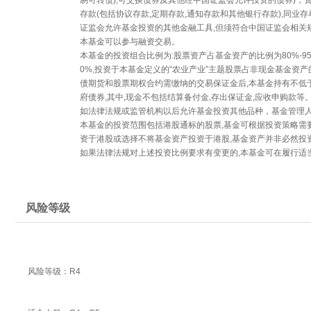
易可转债),可交换债券及其他经中国证监会允许投资的债券)，
存款(包括协议存款,定期存款,通知存款和其他银行存款),同
证监会允许基金投资的其他金融工具,但须符合中国证监会相关
本基金可以参与融资交易。
本基金的投资组合比例为:股票资产占基金资产的比例为80%-95
0%,投资于本基金定义的“农业产业”主题股票占非现金基金资产
债期货和股票期权合约需缴纳的交易保证金后,本基金持有不低
府债券,其中,现金不包括结算备付金,存出保证金,应收申购款等
如法律法规或监管机构以后允许基金投资其他品种，基金管理
本基金的投资范围包括港股通标的股票,基金可根据投资策略需
资于港股或选择不将基金资产投资于港股,基金资产并非必然投
如果法律法规对上述投资比例要求有变更的,本基金可在履行适
风险等级
风险等级：R4