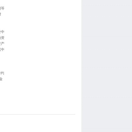
期等
增
经中
融资
资产
或中
合约
金