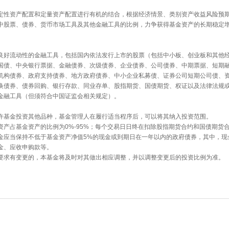
定性资产配置和定量资产配置进行有机的结合，根据经济情景、类别资产收益风险预
中股票、债券、货币市场工具及其他金融工具的比例，力争获得基金资产的长期稳定
良好流动性的金融工具，包括国内依法发行上市的股票（包括中小板、创业板和其他
国债、中央银行票据、金融债券、次级债券、企业债券、公司债券、中期票据、短期
机构债券、政府支持债券、地方政府债券、中小企业私募债、证券公司短期公司债、
换债券、债券回购、银行存款、同业存单、股指期货、国债期货、权证以及法律法规
金融工具（但须符合中国证监会相关规定）。
许基金投资其他品种，基金管理人在履行适当程序后，可以将其纳入投资范围。
资产占基金资产的比例为0%-95%；每个交易日日终在扣除股指期货合约和国债期货
金应当保持不低于基金资产净值5%的现金或到期日在一年以内的政府债券，其中，现
金、应收申购款等。
要求有变更的，本基金将及时对其做出相应调整，并以调整变更后的投资比例为准。