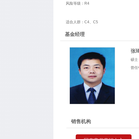
风险等级：R4
适合人群：C4、C5
基金经理
张
硕士
曾任
销售机构