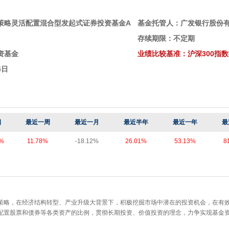
策略灵活配置混合型发起式证券投资基金A
基金托管人：广发银行股份
存续期限：不定期
资基金
业绩比较基准：沪深300指数
4日
日
最近一周
最近一月
最近半年
最近一年
最
5%
11.78%
-18.12%
26.01%
53.13%
8
策略，在经济结构转型、产业升级大背景下，积极挖掘市场中潜在的投资机会，在有
配置股票和债券等各类资产的比例，贯彻长期投资、价值投资的理念，力争实现基金