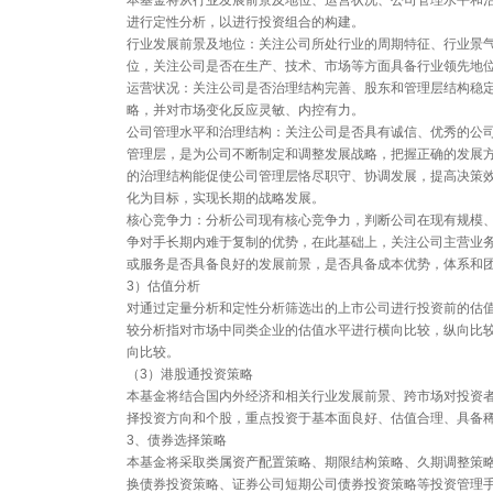
本基金将从行业发展前景及地位、运营状况、公司管理水平和
进行定性分析，以进行投资组合的构建。
行业发展前景及地位：关注公司所处行业的周期特征、行业景
位，关注公司是否在生产、技术、市场等方面具备行业领先地
运营状况：关注公司是否治理结构完善、股东和管理层结构稳
略，并对市场变化反应灵敏、内控有力。
公司管理水平和治理结构：关注公司是否具有诚信、优秀的公
管理层，是为公司不断制定和调整发展战略，把握正确的发展
的治理结构能促使公司管理层恪尽职守、协调发展，提高决策
化为目标，实现长期的战略发展。
核心竞争力：分析公司现有核心竞争力，判断公司在现有规模
争对手长期内难于复制的优势，在此基础上，关注公司主营业
或服务是否具备良好的发展前景，是否具备成本优势，体系和
3）估值分析
对通过定量分析和定性分析筛选出的上市公司进行投资前的估
较分析指对市场中同类企业的估值水平进行横向比较，纵向比
向比较。
（3）港股通投资策略
本基金将结合国内外经济和相关行业发展前景、跨市场对投资
择投资方向和个股，重点投资于基本面良好、估值合理、具备
3、债券选择策略
本基金将采取类属资产配置策略、期限结构策略、久期调整策
换债券投资策略、证券公司短期公司债券投资策略等投资管理