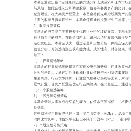
本基金通过定量与定性相结合的方法分析宏观经济和证券市场
与风险，据此合理制定和调整股票、债券等各类资产的比例，
稳定增值。在大类资产配置上，本基金将优先考虑股票资产的
主要的股票及债券投资外，本基金还可通过投资衍生工具等，
2、股票投资策略
本基金的股票资产主要投资于优选行业中的绩优股票。本基金
和估值合理的股票。在价值取向上，采用合适的股票估值模型
造投资组合。本基金认为，通过定量和定性分析，并结合深入
估值分析，可筛选出那些获利能力强、成长性高、财务健康、
如下：
（1）行业精选策略
本基金的行业精选策略建立在宏观经济形势分析、产业政策分
分析的基础上，通过定性评价和行业估值模型分别筛选出在短
生命周期、行业竞争结构、行业景气度变动趋势等因素，对各
景气行业，使资产配置在优选行业间轮动。在此基础上，通过
（2）个股精选策略
1）个股定量分析策略
本基金管理人将重点考察盈利能力、估值水平等指标，并根据
备选库。
其中盈利能力指标包括但不限于资产收益率（ROE）、总资产
润同比增长率，估值水平包括但不限于市盈率（P/E）、市净率
2）个股定性分析策略