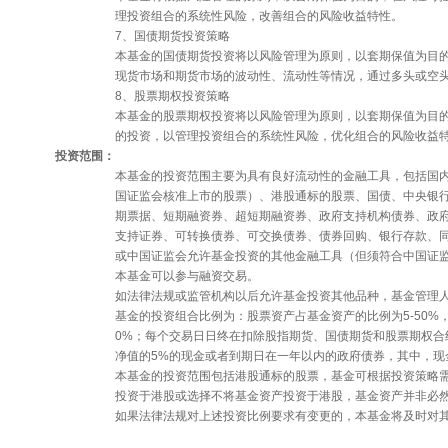
理投资组合的系统性风险，改善组合的风险收益特性。
7、国债期货投资策略
本基金的国债期货投资将以风险管理为原则，以套期保值为目
现货市场和期货市场的波动性、流动性等情况，通过多头或空
8、股票期权投资策略
本基金的股票期权投资将以风险管理为原则，以套期保值为目
的投资，以管理投资组合的系统性风险，优化组合的风险收益
投资范围：
本基金的投资范围主要为具有良好流动性的金融工具，包括国
国证监会核准上市的股票）、港股通标的股票、国债、中央银
期票据、短期融资券、超短期融资券、政府支持机构债券、政
支持证券、可转换债券、可交换债券、债券回购、银行存款、
或中国证监会允许基金投资的其他金融工具（但须符合中国证
本基金可以参与融资交易。
如法律法规或监管机构以后允许基金投资其他品种，基金管理
基金的投资组合比例为：股票资产占基金资产的比例为5-50%
0%；每个交易日日终在扣除股指期货、国债期货和股票期权合
净值的5%的现金或者到期日在一年以内的政府债券，其中，现
本基金的投资范围包括港股通标的股票，基金可根据投资策略
投资于港股或选择不将基金资产投资于港股，基金资产并非必
如果法律法规对上述投资比例要求有变更的，本基金将及时对