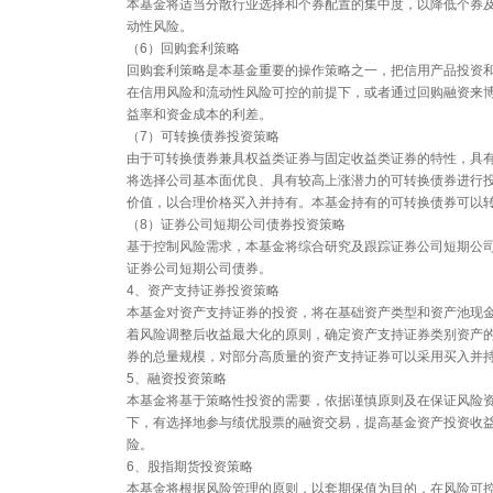
本基金将适当分散行业选择和个券配置的集中度，以降低个券
动性风险。
（6）回购套利策略
回购套利策略是本基金重要的操作策略之一，把信用产品投资
在信用风险和流动性风险可控的前提下，或者通过回购融资来
益率和资金成本的利差。
（7）可转换债券投资策略
由于可转换债券兼具权益类证券与固定收益类证券的特性，具
将选择公司基本面优良、具有较高上涨潜力的可转换债券进行
价值，以合理价格买入并持有。本基金持有的可转换债券可以
（8）证券公司短期公司债券投资策略
基于控制风险需求，本基金将综合研究及跟踪证券公司短期公
证券公司短期公司债券。
4、资产支持证券投资策略
本基金对资产支持证券的投资，将在基础资产类型和资产池现
着风险调整后收益最大化的原则，确定资产支持证券类别资产
券的总量规模，对部分高质量的资产支持证券可以采用买入并
5、融资投资策略
本基金将基于策略性投资的需要，依据谨慎原则及在保证风险
下，有选择地参与绩优股票的融资交易，提高基金资产投资收
险。
6、股指期货投资策略
本基金将根据风险管理的原则，以套期保值为目的，在风险可