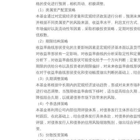
格的变化进行预测，相机而动、积极调整。
（1）类属资产配置策略
本基金通过对宏观经济变量和宏观经济政策进行分析，预测未
并根据不同类属资产的风险来源、收益率水平、利息支付方式
市场偏好以及流动性等因素，采取积极投资策略，定期对投资
优权数。
（2）期限结构策略
收益率曲线形状变化的主要影响因素是宏观经济基本面以及货
对收益率形状有一定影响。对收益率曲线的分析采取定性和定
分析下，对收益率曲线形状可能变化给予一个方向判断；定量
期限的供给分布以及投资者的期限偏好，对未来收益率曲线形
在对于收益率曲线形状变化和变动幅度做出判断的基础上，结
（3）久期调整策略
本基金将根据中长期内的宏观经济波动趋势，形成对未来市场
进行动态调整。当预期收益率曲线下移时，适当提高组合久期
降低组合久期，以规避债券市场下跌带来的风险。
（4）个券选择策略
本基金将利用公司内部信用评级体系，对债券发行主体所在行
时跟踪。在此基础上，结合债券发行具体条款，对债券的收益
评级，对债券发行人和债券的信用风险细致甄别，做出综合评
资。
（5）分散投资策略