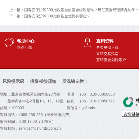
上一篇：国寿安保沪深300指数基金的基金经理是谁？历任基金经理情况如何？
下一篇：国寿安保沪深300指数基金优势有哪些？
帮助中心
直销资料
热点问题
各类单据下载
直销交易指南
直销资金划转账户
风险提示函
投资权益须知
反洗钱专栏
|
|
|
地址：北京市西城区金融大街28号院
电话：（86）010-50850888
盈泰商务中心2号楼10、11、12层
传真：（86）010-50850777
邮编：100033
微信号：gsfunds
客服电话：4009-258-258（免长途电话费）
服务时间：9:00-17:00（工作日）
客服邮箱：service@gsfunds.com.cn