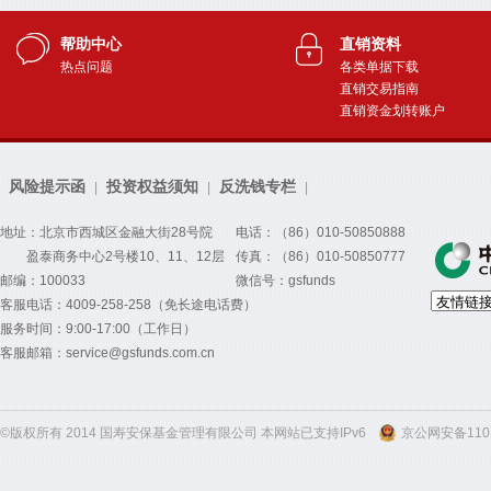
帮助中心
直销资料
热点问题
各类单据下载
直销交易指南
直销资金划转账户
风险提示函
投资权益须知
反洗钱专栏
|
|
|
地址：北京市西城区金融大街28号院
电话：（86）010-50850888
盈泰商务中心2号楼10、11、12层
传真：（86）010-50850777
邮编：100033
微信号：gsfunds
客服电话：4009-258-258（免长途电话费）
服务时间：9:00-17:00（工作日）
客服邮箱：service@gsfunds.com.cn
©版权所有 2014 国寿安保基金管理有限公司 本网站已支持IPv6
京公网安备1101