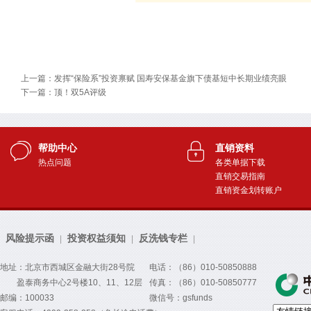
上一篇：发挥“保险系”投资禀赋 国寿安保基金旗下债基短中长期业绩亮眼
下一篇：顶！双5A评级
帮助中心
直销资料
热点问题
各类单据下载
直销交易指南
直销资金划转账户
风险提示函
投资权益须知
反洗钱专栏
|
|
|
地址：北京市西城区金融大街28号院
电话：（86）010-50850888
盈泰商务中心2号楼10、11、12层
传真：（86）010-50850777
邮编：100033
微信号：gsfunds