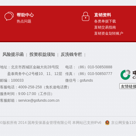
帮助中心
直销资料
热点问题
各类单据下载
直销交易指南
直销资金划转账户
风险提示函
投资权益须知
反洗钱专栏
|
|
|
地址：北京市西城区金融大街28号院
电话：（86）010-50850888
盈泰商务中心2号楼10、11、12层
传真：（86）010-50850777
邮编：100033
微信号：gsfunds
客服电话：4009-258-258（免长途电话费）
服务时间：9:00-17:00（工作日）
客服邮箱：service@gsfunds.com.cn
©版权所有 2014 国寿安保基金管理有限公司 本网站已支持IPv6
京公网安备1101