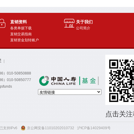
直销资料
关于我们
各类单据下载
公司简介
直销交易指南
直销资金划转账户
栏
|
）010-50850888
）010-50850777
funds
点击关注
支持IPv6
京公网安备11010202010732
沪ICP备14029409号