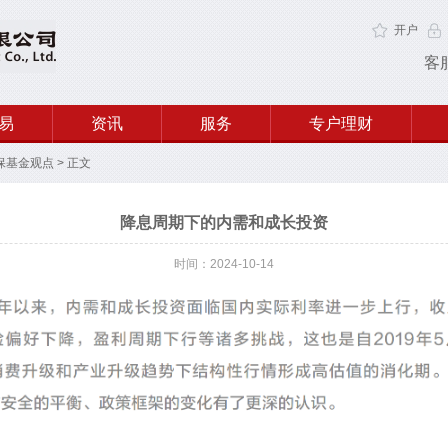
开户
客
易
资讯
服务
专户理财
保基金观点
>
正文
降息周期下的内需和成长投资
时间：2024-10-14