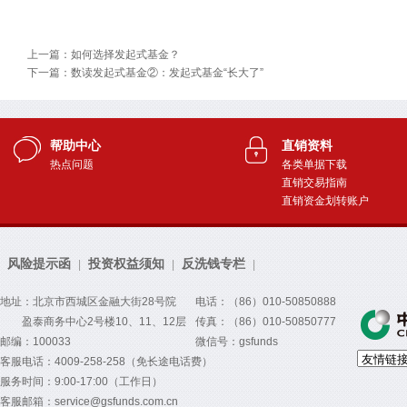
上一篇：如何选择发起式基金？
下一篇：数读发起式基金②：发起式基金“长大了”
帮助中心
直销资料
热点问题
各类单据下载
直销交易指南
直销资金划转账户
风险提示函
投资权益须知
反洗钱专栏
|
|
|
地址：北京市西城区金融大街28号院
电话：（86）010-50850888
盈泰商务中心2号楼10、11、12层
传真：（86）010-50850777
邮编：100033
微信号：gsfunds
客服电话：4009-258-258（免长途电话费）
服务时间：9:00-17:00（工作日）
客服邮箱：service@gsfunds.com.cn