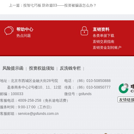
上一篇：投智七巧板 防诈篇03——投资被骗该怎么办？
帮助中心
直销资料
热点问题
各类单据下载
直销交易指南
直销资金划转账户
风险提示函
投资权益须知
反洗钱专栏
|
|
|
地址：北京市西城区金融大街28号院
电话：（86）010-50850888
盈泰商务中心2号楼10、11、12层
传真：（86）010-50850777
邮编：100033
微信号：gsfunds
客服电话：4009-258-258（免长途电话费）
服务时间：9:00-17:00（工作日）
客服邮箱：service@gsfunds.com.cn