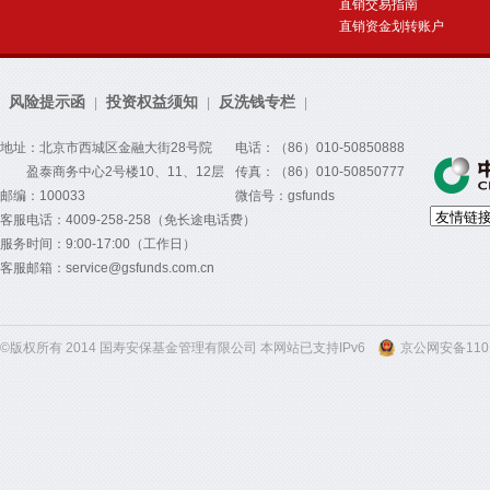
直销交易指南
直销资金划转账户
风险提示函
投资权益须知
反洗钱专栏
|
|
|
地址：北京市西城区金融大街28号院
电话：（86）010-50850888
盈泰商务中心2号楼10、11、12层
传真：（86）010-50850777
邮编：100033
微信号：gsfunds
客服电话：4009-258-258（免长途电话费）
服务时间：9:00-17:00（工作日）
客服邮箱：service@gsfunds.com.cn
©版权所有 2014 国寿安保基金管理有限公司 本网站已支持IPv6
京公网安备1101
300
300
300
300