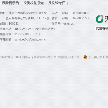
风险提示函
投资权益须知
反洗钱专栏
|
|
|
地址：北京市西城区金融大街28号院
电话：（86）010-50850888
盈泰商务中心2号楼10、11、12层
传真：（86）010-50850777
邮编：100033
微信号：gsfunds
客服电话：4009-258-258（免长途电话费）
服务时间：9:00-17:00（工作日）
客服邮箱：service@gsfunds.com.cn
©版权所有 2014 国寿安保基金管理有限公司 本网站已支持IPv6
京公网安备1101
300
300
300
300