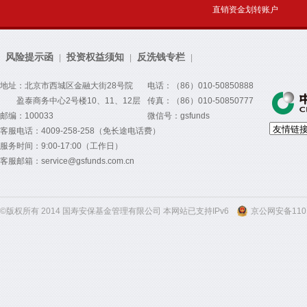
直销资金划转账户
风险提示函
投资权益须知
反洗钱专栏
|
|
|
地址：北京市西城区金融大街28号院
电话：（86）010-50850888
盈泰商务中心2号楼10、11、12层
传真：（86）010-50850777
邮编：100033
微信号：gsfunds
客服电话：4009-258-258（免长途电话费）
服务时间：9:00-17:00（工作日）
客服邮箱：service@gsfunds.com.cn
©版权所有 2014 国寿安保基金管理有限公司 本网站已支持IPv6
京公网安备1101
300
300
300
300