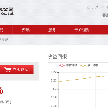
开户
客
易
资讯
服务
专户理财
中短债C
收益回报
%
8-05）