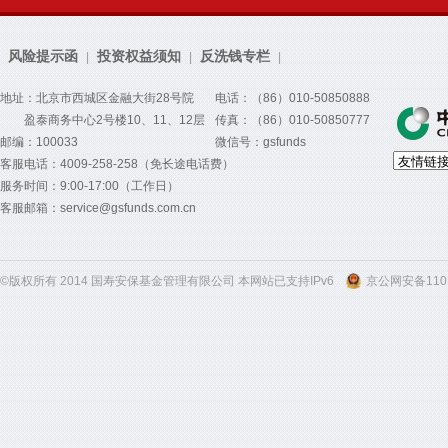
风险提示函
投资权益须知
反洗钱专栏
|
|
|
地址：北京市西城区金融大街28号院
电话：（86）010-50850888
盈泰商务中心2号楼10、11、12层
传真：（86）010-50850777
邮编：100033
微信号：gsfunds
客服电话：4009-258-258（免长途电话费）
服务时间：9:00-17:00（工作日）
客服邮箱：service@gsfunds.com.cn
©版权所有 2014 国寿安保基金管理有限公司 本网站已支持IPv6
京公网安备1101
300
300
300
300