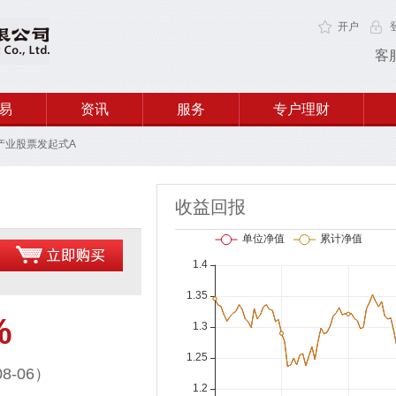
开户
客
易
资讯
服务
专户理财
产业股票发起式A
收益回报
%
8-06）