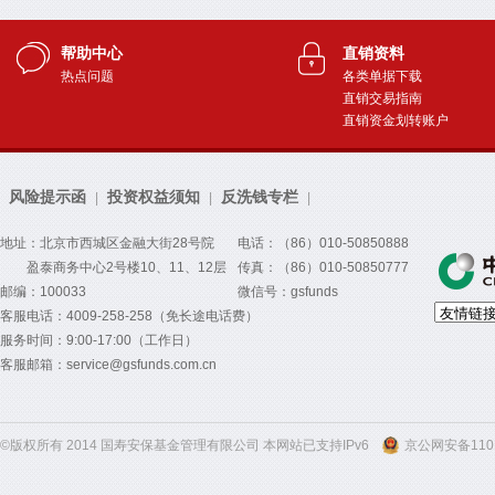
帮助中心
直销资料
热点问题
各类单据下载
直销交易指南
直销资金划转账户
风险提示函
投资权益须知
反洗钱专栏
|
|
|
地址：北京市西城区金融大街28号院
电话：（86）010-50850888
盈泰商务中心2号楼10、11、12层
传真：（86）010-50850777
邮编：100033
微信号：gsfunds
客服电话：4009-258-258（免长途电话费）
服务时间：9:00-17:00（工作日）
客服邮箱：service@gsfunds.com.cn
©版权所有 2014 国寿安保基金管理有限公司 本网站已支持IPv6
京公网安备1101
300
300
300
300