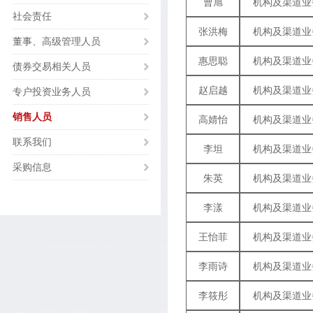
曹旭
机构及渠道业
社会责任
张洪梅
机构及渠道业
董事、高级管理人员
惠思聪
机构及渠道业
债券交易相关人员
赵启越
机构及渠道业
专户投资业务人员
销售人员
高婧怡
机构及渠道业
联系我们
李坦
机构及渠道业
采购信息
朱英
机构及渠道业
李漾
机构及渠道业
王怡菲
机构及渠道业
李雨诗
机构及渠道业
李筱彤
机构及渠道业