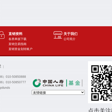
直销资料
关于我们
各类单据下载
公司简介
直销交易指南
直销资金划转账户
栏
|
）010-50850888
）010-50850777
funds
点击关注